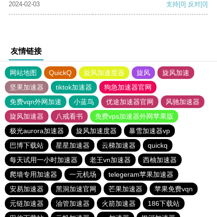
2024-02-03
支持
[0]
反对
[0]
友情链接
网站地图
QuickQ
旋风加速度器
旋风
旋风加速
坚果加速器
tiktok加速器
狗急加速器官网
免费vqn外网加速
小蓝鸟
优途加速器官网
风驰加速器
旋风加速器
八戒看书
免费vps加速器外网苹果版
极光aurora加速器
旋风加速度器
暴雪加速器vp
巴博下载站
星星加速器
云梯加速器
quickq
每天试用一小时加速器
老王vn加速器
西柚加速器
爬墙专用加速器
一元机场
telegeram苹果加速器
安易加速器
黑洞加速官网
芒果加速器
苹果免费vqn
元链加速器
油管加速器
火箭加速器
186下载站