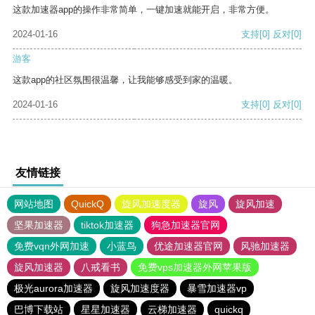
这款加速器app的操作非常简单，一键加速就能开启，非常方便。
2024-01-16
支持
[0]
反对
[0]
游客
这款app的社区氛围很温馨，让我能够感受到家的温暖。
2024-01-16
支持
[0]
反对
[0]
友情链接
网站地图
QuickQ
旋风加速度器
旋风
旋风加速
坚果加速器
tiktok加速器
狗急加速器官网
免费vqn外网加速
小蓝鸟
优途加速器官网
风驰加速器
旋风加速器
八戒看书
免费vps加速器外网苹果版
极光aurora加速器
旋风加速度器
暴雪加速器vp
巴博下载站
星星加速器
云梯加速器
quickq