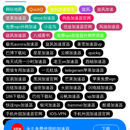
网站地图
QuickQ
旋风加速度器
旋风
旋风加速
坚果加速器
tiktok加速器
狗急加速器官网
免费vqn外网加速
小蓝鸟
优途加速器官网
风驰加速器
旋风加速器
八戒看书
免费vps加速器外网苹果版
极光aurora加速器
旋风加速度器
暴雪加速器vp
巴博下载站
星星加速器
云梯加速器
quickq
每天试用一小时加速器
老王vn加速器
西柚加速器
爬墙专用加速器
一元机场
telegeram苹果加速器
安易加速器
黑洞加速官网
芒果加速器
苹果免费vqn
元链加速器
油管加速器
火箭加速器
闪电猫加速器
186下载站
巴伯下载站
云帆加速器
vp加速器
快连npv加速器
银河加速器
hammer加速器
酷通加速器
手机外国加速器官网
IOS-VPN
手机外国加速器官网
186下载站
ios加速器
永久免费使用的加速器
下载