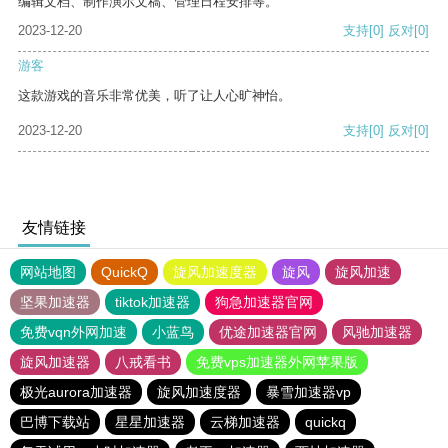
编辑文档、制作演示文稿、管理日程安排等。
2023-12-20
支持
[0]
反对
[0]
游客
这款游戏的音乐非常优美，听了让人心旷神怡。
2023-12-20
支持
[0]
反对
[0]
友情链接
网站地图
QuickQ
旋风加速度器
旋风
旋风加速
坚果加速器
tiktok加速器
狗急加速器官网
免费vqn外网加速
小蓝鸟
优途加速器官网
风驰加速器
旋风加速器
八戒看书
免费vps加速器外网苹果版
极光aurora加速器
旋风加速度器
暴雪加速器vp
巴博下载站
星星加速器
云梯加速器
quickq