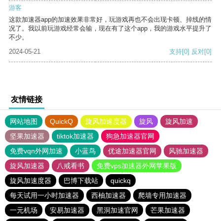
游客
这款加速器app的加速效果非常好，玩游戏再也不会出现卡顿、掉线的情
况了。我以前玩游戏经常会输，现在有了这个app，我的游戏水平提升了
不少。
2024-05-21
支持
[0]
反对
[0]
友情链接
网站地图
QuickQ
旋风加速度器
旋风
旋风加速
坚果加速器
tiktok加速器
狗急加速器官网
免费vqn外网加速
小蓝鸟
优途加速器官网
风驰加速器
旋风加速器
八戒看书
免费vps加速器外网苹果版
旋风加速度器
巴博下载站
quickq
每天试用一小时加速器
西柚加速器
爬墙专用加速器
一元机场
安易加速器
黑洞加速官网
芒果加速器