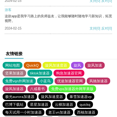
2024-02-15
支持
[0]
反对
[0]
游客
这款app是我学习路上的良师益友，让我能够随时随地学习新知识，拓宽
视野。
2024-02-15
支持
[0]
反对
[0]
友情链接
网站地图
QuickQ
旋风加速度器
旋风
旋风加速
坚果加速器
tiktok加速器
狗急加速器官网
免费vqn外网加速
小蓝鸟
优途加速器官网
风驰加速器
旋风加速器
八戒看书
免费vps加速器外网苹果版
极光aurora加速器
旋风加速度器
暴雪加速器vp
巴博下载站
星星加速器
云梯加速器
quickq
每天试用一小时加速器
老王vn加速器
西柚加速器