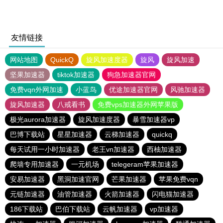
友情链接
网站地图
QuickQ
旋风加速度器
旋风
旋风加速
坚果加速器
tiktok加速器
狗急加速器官网
免费vqn外网加速
小蓝鸟
优途加速器官网
风驰加速器
旋风加速器
八戒看书
免费vps加速器外网苹果版
极光aurora加速器
旋风加速度器
暴雪加速器vp
巴博下载站
星星加速器
云梯加速器
quickq
每天试用一小时加速器
老王vn加速器
西柚加速器
爬墙专用加速器
一元机场
telegeram苹果加速器
安易加速器
黑洞加速官网
芒果加速器
苹果免费vqn
元链加速器
油管加速器
火箭加速器
闪电猫加速器
186下载站
巴伯下载站
云帆加速器
vp加速器